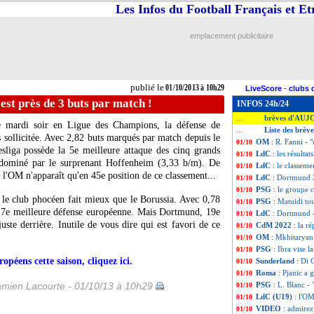
Les Infos du Football Français et E
emplacement publicitaire
publié le
01/10/2013 à 10h29
LiveScore
-
clubs 
st près de 3 buts par match !
INFOS 24h/24
brèves d'AUJ
...
e mardi soir en Ligue des Champions, la défense de
Liste des brèv
...
s sollicitée. Avec 2,82 buts marqués par match depuis le
OM
: R. Fanni - "
01/10
esliga possède la 5e meilleure attaque des cinq grands
LdC
: les résulta
01/10
dominé par le surprenant Hoffenheim (3,33 b/m). De
LdC
: le classem
01/10
l'OM n'apparaît qu'en 45e position de ce classement...
LdC
: Dortmund
01/10
PSG
: le groupe 
01/10
 le club phocéen fait mieux que le Borussia. Avec 0,78
PSG
: Matuidi to
01/10
 17e meilleure défense européenne. Mais Dortmund, 19e
LdC
: Dortmund 
01/10
uste derrière. Inutile de vous dire qui est favori de ce
CdM 2022
: la r
01/10
OM
: Mkhitaryan 
01/10
PSG
: Ibra vise la
01/10
opéens cette saison, cliquez ici.
Sunderland
: Di 
01/10
Roma
: Pjanic a 
01/10
amien Lacourte - 01/10/13 à 10h29
PSG
: L. Blanc - 
01/10
LdC (U19)
: l'OM
01/10
VIDEO
: admirez
01/10