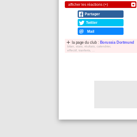
afficher les réactions (+)
Partager
Twitter
Mail
la page du club :
Borussia Dortmund
bilan, stats, réultats, calendrier,
effectif, tranferts, ...