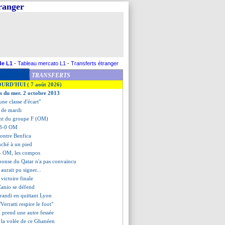
tranger
de L1
-
Tableau mercato L1
-
Transferts étranger
TRANSFERTS
OURD'HUI ( 7 août 2026)
es du mer. 2 octobre 2013
une classe d'écart"
ts de mardi
ent du groupe F (OM)
 3-0 OM
contre Benfica
uché à un pied
- OM, les compos
éponse du Qatar n'a pas convaincu
aurait pu signer...
 victoire finale
Canio se défend
grandi en quittant Lyon
"Verratti respire le foot"
 prend une autre fessée
 la volée de ce Ghanéen