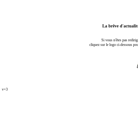
La brêve d'actuali
Si vous n'êtes pas rediri
cliquez sur le logo ci-dessous pou
v=3