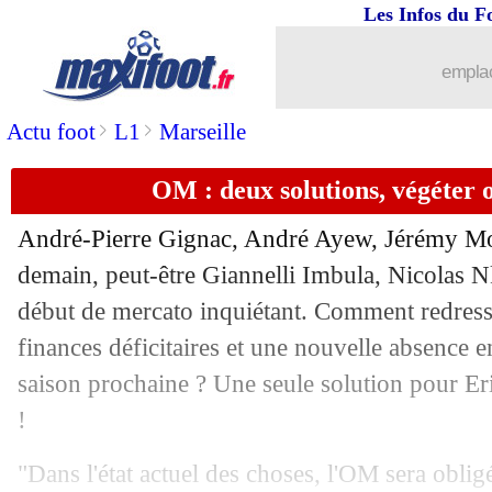
Les Infos du F
emplac
>
>
Actu foot
L1
Marseille
OM : deux solutions, végéter 
André-Pierre Gignac, André Ayew, Jérémy More
demain, peut-être Giannelli Imbula, Nicolas 
début de mercato inquiétant. Comment redresse
finances déficitaires et une nouvelle absence
saison prochaine ? Une seule solution pour Er
!
"Dans l'état actuel des choses, l'OM sera oblig