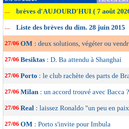
de
...
brèves d'AUJOURD'HUI ( 7 août 202
lecture
OK
...
Liste des brèves du dim. 28 juin 2015
27/06
OM
: deux solutions, végéter ou vendr
27/06
Besiktas
: D. Ba attendu à Shanghai
27/06
Porto
: le club rachète des parts de B
27/06
Milan
: un accord trouvé avec Bacca 
27/06
Real
: laissez Ronaldo "un peu en paix
27/06
OM
: Porto s'invite pour Imbula