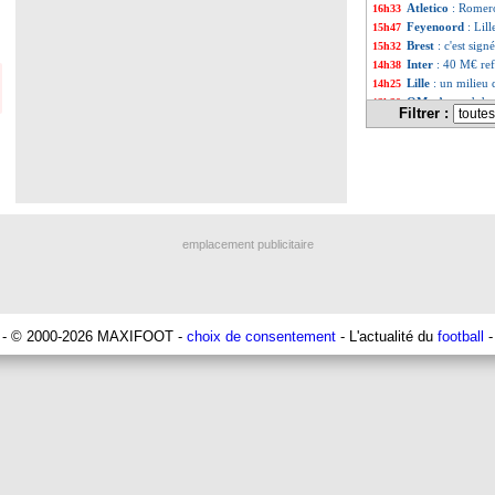
Atletico
: Romero
16h33
Feyenoord
: Lil
15h47
Brest
: c'est sig
15h32
Inter
: 40 M€ re
14h38
Lille
: un milieu 
14h25
OM
: Aguerd de 
13h30
Filtrer :
Real
: Endrick c
13h15
Real
: ce sera b
12h48
Hull
: Tzolakis p
12h05
Leverkusen
: Gu
10h22
Arsenal
: c'est 
09h56
Ipswich
: Floren
09h15
PSG
: Liverpool
08h58
emplacement publicitaire
Real
: le doute p
08h41
Trabzonspor
: u
04/08
Man City
: Reijn
04/08
Strasbourg
: Jør
04/08
PSG
: Ayari prêt
04/08
- © 2000-2026 MAXIFOOT -
choix de consentement
- L'actualité du
football
-
Chelsea
: Man Ci
04/08
Real
: dénouemen
04/08
Metz
: Hein file à
04/08
Nice
: Wahi, Franc
04/08
Leverkusen
: un 
04/08
TFC
: accord pr
04/08
Côte d'Ivoire
: R
04/08
Fenerbahçe
: un 
04/08