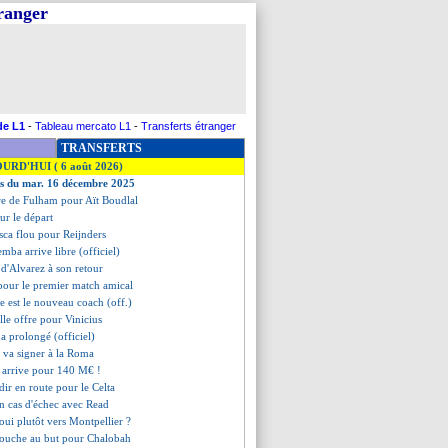
tranger
de L1
-
Tableau mercato L1
-
Transferts étranger
TRANSFERTS
OURD'HUI ( 6 août 2026)
es du mar. 16 décembre 2025
re de Fulham pour Aït Boudlal
ur le départ
sca flou pour Reijnders
mba arrive libre (officiel)
n d'Alvarez à son retour
pour le premier match amical
sle est le nouveau coach (off.)
lle offre pour Vinicius
 a prolongé (officiel)
 va signer à la Roma
 arrive pour 140 M€ !
dir en route pour le Celta
n cas d'échec avec Read
oui plutôt vers Montpellier ?
touche au but pour Chalobah