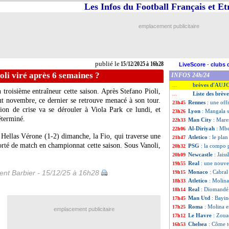
Les Infos du Football Français et E
emplacement publicitaire
publié le
15/12/2025 à 16h28
LiveScore
-
clubs 
oli viré après 6 semaines ?
INFOS 24h/24
brèves d'AUJ
...
troisième entraîneur cette saison. Après Stefano Pioli,
Liste des brèv
...
t novembre, ce dernier se retrouve menacé à son tour.
Rennes
: une off
23h45
ion de crise va se dérouler à Viola Park ce lundi, et
Lyon
: Mangala s
23h26
éterminé.
Man City
: Mare
22h33
Al-Diriyah
: Mbe
22h06
 Hellas Vérone (1-2) dimanche, la Fio, qui traverse une
Atletico
: le pla
21h47
rté de match en championnat cette saison. Sous Vanoli,
PSG
: la compo 
20h32
Newcastle
: Jais
20h09
Real
: une nouve
19h55
nt Barbier - 15/12/25 à 16h28
Monaco
: Cabral
19h15
Atletico
: Molina
18h33
Real
: Diomandé
18h14
Man Utd
: Bayin
17h45
Roma
: Molina e
17h25
emplacement publicitaire
Le Havre
: Zoua
17h12
Chelsea
: Côme 
16h53