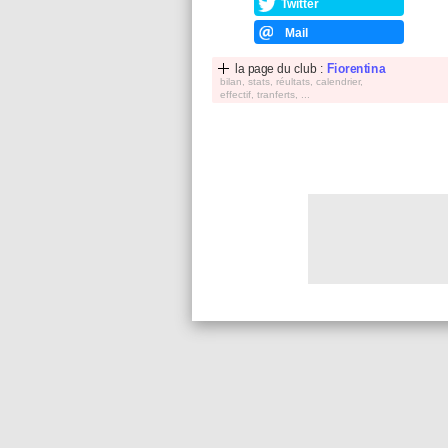
Twitter
Mail
la page du club :
Fiorentina
bilan, stats, réultats, calendrier,
effectif, tranferts, ...