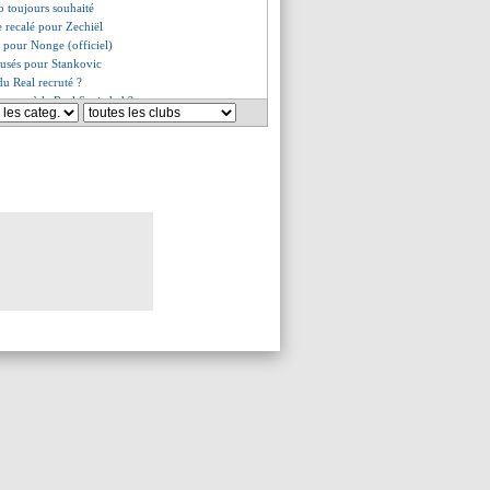
 toujours souhaité
le recalé pour Zechiël
né pour Nonge (officiel)
fusés pour Stankovic
du Real recruté ?
retour à la Real Sociedad ?
ompte bien rester
ien la Fio pour Mastantuono
our 23,3 M€ (officiel)
tiérrez signe pour 30 M€ (off.)
bouclé pour Guimarães
tino Luis pour 18,7 M€ (off.)
 accélère pour Mbaye
ersiste pour Vinicius
ne annonce pour Salah !
ders intéresse Nottingham
gensen arrive en prêt sec
é à Dunkerque (officiel)
ty discute avec Pedro Neto
t cette semaine pour Diomandé ?
 Nice (officiel)
fort intransigeant
retour de Diaby envisagé
oche pour Sion Oppong
enard est de retour (officiel)
intérêt pour Ismaïla Sarr