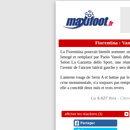
Fiorentina : Van
La Fiorentina pourrait bientôt nommer un 
limogé et remplacé par Paolo Vanoli débu
Selon La Gazzetta dello Sport, une réun
l'avenir de l'ancien latéral gauche y sera d
Lanterne rouge de Serie A et battue par le
crise monumentale, n'a toujours pas rempo
elle a concédé deux nuls et trois revers.
Lu 6.627 fois
- Cléme
afficher les réactions (3)
Partager