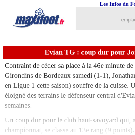
Les Infos du F
emplac
Evian TG : coup dur pour J
Contraint de céder sa place à la 46e minute de
Girondins de Bordeaux samedi (1-1), Jonatha
en Ligue 1 cette saison) souffre de la cuisse. 
éloigné des terrains le défenseur central d'Ev
semaines.
Un coup dur pour le club haut-savoyard qui, a
championnat, se classe au 13e rang (9 points).