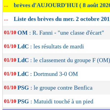
...
brèves d'AUJOURD'HUI ( 8 août 202
de
lecture
...
Liste des brèves du mer. 2 octobre 20
OK
01/10
OM
: R. Fanni - "une classe d'écart"
01/10
LdC
: les résultats de mardi
01/10
LdC
: le classement du groupe F (OM
01/10
LdC
: Dortmund 3-0 OM
01/10
PSG
: le groupe contre Benfica
01/10
PSG
: Matuidi touché à un pied