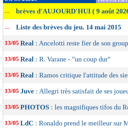
de
Lu 11.328 fois
- Romain Rigaux -
...
brèves d'AUJOURD'HUI ( 9 août 202
lecture
OK
...
Liste des brèves du jeu. 14 mai 2015
13/05
Real
: Ancelotti reste fier de son grou
13/05
Real
: R. Varane - "un coup dur"
13/05
Real
: Ramos critique l'attitude des si
13/05
Juve
: Allegri très satisfait de ses joue
13/05
PHOTOS
: les magnifiques tifos du R
13/05
LdC
: Ronaldo prend le meilleur sur 