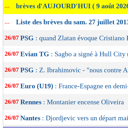
...
brèves d'AUJOURD'HUI ( 9 août 202
de
lecture
...
Liste des brèves du sam. 27 juillet 201
OK
26/07
PSG
: quand Zlatan évoque Cristiano 
26/07
Evian TG
: Sagbo a signé à Hull City 
26/07
PSG
: Z. Ibrahimovic - "nous contre A
26/07
Euro (U19)
: France-Espagne en demi-
26/07
Rennes
: Montanier encense Oliveira
26/07
Nantes
: Djordjevic vers un départ mai