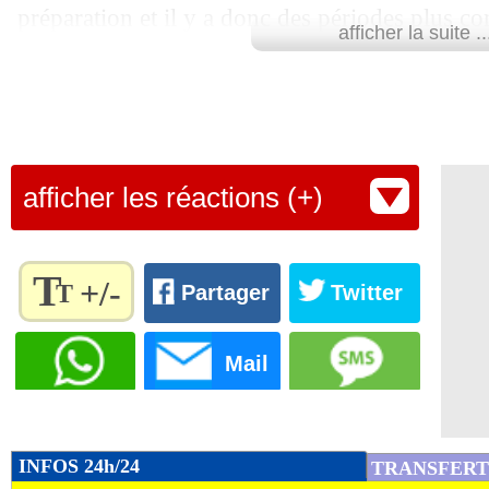
préparation et il y a donc des périodes plus c
afficher la suite ..
Mais on est invaincu, c'est encourageant."
Les Bleuets rencontreront soit l'Espagne, le P
demi-finale lundi prochain.
Lu 5.323 fois
- Ludovic Petrognani
afficher les réactions (+)
T
+/-
T
Partager
Twitter
Règlez la
taille du
Mail
texte
pour
l'adapter
à vos
INFOS 24h/24
TRANSFERT
préférences