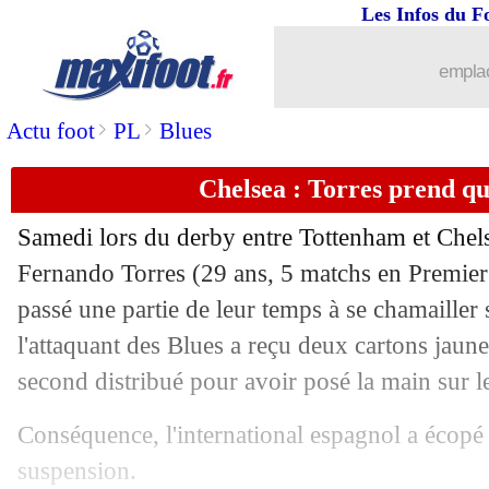
Les Infos du F
emplac
>
>
Actu foot
PL
Blues
Chelsea : Torres prend q
Samedi lors du derby entre Tottenham et Chels
Fernando Torres (29 ans, 5 matchs en Premier 
passé une partie de leur temps à se chamailler s
l'attaquant des Blues a reçu deux cartons jau
second distribué pour avoir posé la main sur l
Conséquence, l'international espagnol a écopé
suspension.