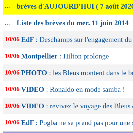
...
brèves d'AUJOURD'HUI ( 7 août 202
de
lecture
...
Liste des brèves du mer. 11 juin 2014
OK
10/06
EdF
: Deschamps sur l'engagement du
10/06
Montpellier
: Hilton prolonge
10/06
PHOTO
: les Bleus montent dans le bu
10/06
VIDEO
: Ronaldo en mode samba !
10/06
VIDEO
: revivez le voyage des Bleus 
10/06
EdF
: Pogba ne se prend pas pour une 