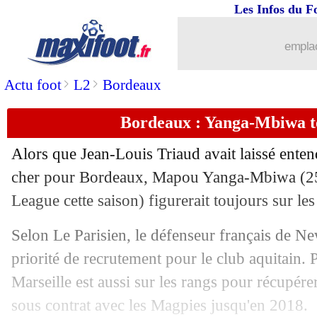
Les Infos du F
emplac
>
>
Actu foot
L2
Bordeaux
Bordeaux : Yanga-Mbiwa to
Alors que Jean-Louis Triaud avait laissé entend
cher pour Bordeaux, Mapou Yanga-Mbiwa (25
League cette saison) figurerait toujours sur les
Selon Le Parisien, le défenseur français de N
priorité de recrutement pour le club aquitain.
Marseille est aussi sur les rangs pour récupére
sous contrat avec les Magpies jusqu'en 2018.