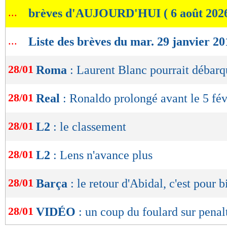
de
...
brèves d'AUJOURD'HUI ( 6 août 202
lecture
...
Liste des brèves du mar. 29 janvier 20
OK
28/01
Roma
: Laurent Blanc pourrait débarq
28/01
Real
: Ronaldo prolongé avant le 5 fév
28/01
L2
: le classement
28/01
L2
: Lens n'avance plus
28/01
Barça
: le retour d'Abidal, c'est pour b
28/01
VIDÉO
: un coup du foulard sur penal