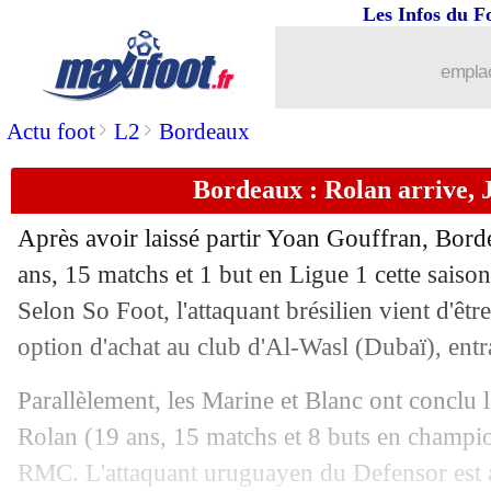
Les Infos du F
emplac
>
>
Actu foot
L2
Bordeaux
Bordeaux : Rolan arrive, J
Après avoir laissé partir Yoan Gouffran, Borde
ans, 15 matchs et 1 but en Ligue 1 cette saison
Selon So Foot, l'attaquant brésilien vient d'êtr
option d'achat au club d'Al-Wasl (Dubaï), en
Parallèlement, les Marine et Blanc ont conclu 
Rolan (19 ans, 15 matchs et 8 buts en champion
RMC. L'attaquant uruguayen du Defensor est a