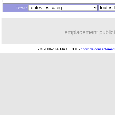
Filtrer :
09h25
Man Utd
: Vitek vendu à Middlesbrou
09h10
PSV
: Sano recruté pour 14,5 M€ (offi
emplacement publici
08h52
OM
: Coventry pense à Angel Gomes
- © 2000-2026 MAXIFOOT -
choix de consentemen
08/08
Inter
: Calhanoglu prêt à prolonger
08/08
Nice
: Abdelmonem veut rester
08/08
Benfica
: Ivanovic proche de Lens
08/08
Atletico
: Alvarez, le Barça va revoir 
08/08
Lorient
: Mbamba prêté par Leverkusen