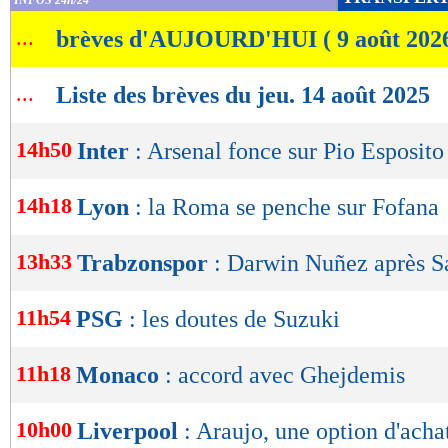
INFOS 24h/24
de
...
brèves d'AUJOURD'HUI ( 9 août 202
lecture
OK
...
Liste des brèves du jeu. 14 août 2025
14h50
Inter
: Arsenal fonce sur Pio Esposito
14h18
Lyon
: la Roma se penche sur Fofana
13h33
Trabzonspor
: Darwin Nuñez après S
11h54
PSG
: les doutes de Suzuki
11h18
Monaco
: accord avec Ghejdemis
10h00
Liverpool
: Araujo, une option d'ach