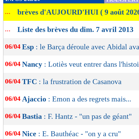
de
...
brèves d'AUJOURD'HUI ( 9 août 202
lecture
OK
...
Liste des brèves du dim. 7 avril 2013
06/04
Esp
: le Barça déroule avec Abidal ava
06/04
Nancy
: Lotiès veut entrer dans l'histo
06/04
TFC
: la frustration de Casanova
06/04
Ajaccio
: Emon a des regrets mais...
06/04
Bastia
: F. Hantz - "un pas de géant"
06/04
Nice
: E. Bauthéac - "on y a cru"