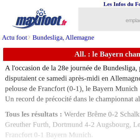
Les Infos du F
emplac
>
Actu foot
Bundesliga, Allemagne
All. : le Bayern cha
A l'occasion de la 28e journée de Bundesliga, 
disputaient ce samedi après-midi en Allemagne.
pelouse de Francfort (0-1), le Bayern Munich 
Un record de précocité dans le championnat a
Tous les résultats :
Werder Brême 0-2 Schalk
Greuther Furth, Dortmund 4-2 Augsbourg, L
Francfort 0-1 Bayern Munich.