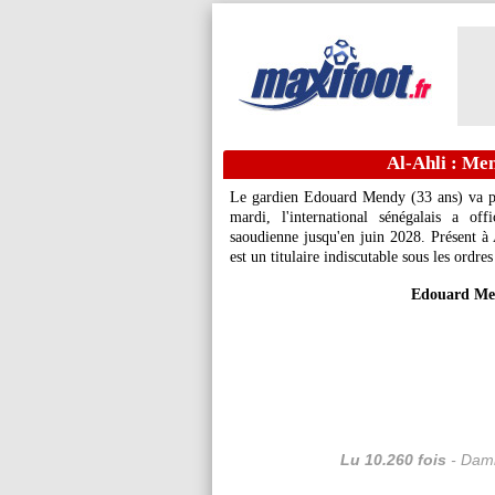
Al-Ahli : Men
Le gardien Edouard Mendy (33 ans) va po
mardi, l'international sénégalais a of
saoudienne jusqu'en juin 2028. Présent à 
est un titulaire indiscutable sous les ordres
Edouard Men
Lu 10.260 fois
- Dami