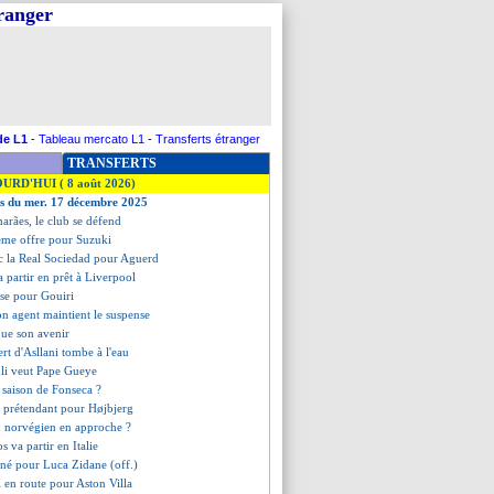
tranger
de L1
-
Tableau mercato L1
-
Transferts étranger
TRANSFERTS
OURD'HUI ( 8 août 2026)
es du mer. 17 décembre 2025
arães, le club se défend
ème offre pour Suzuki
c la Real Sociedad pour Aguerd
a partir en prêt à Liverpool
se pour Gouiri
on agent maintient le suspense
que son avenir
fert d'Asllani tombe à l'eau
hli veut Pape Gueye
e saison de Fonseca ?
 prétendant pour Højbjerg
n norvégien en approche ?
s va partir en Italie
igné pour Luca Zidane (off.)
 en route pour Aston Villa