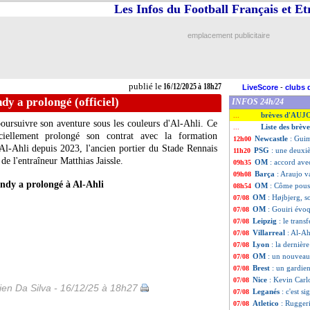
Les Infos du Football Français et E
emplacement publicitaire
publié le
16/12/2025 à 18h27
LiveScore
-
clubs 
dy a prolongé (officiel)
INFOS 24h/24
brèves d'AUJ
...
ursuivre son aventure sous les couleurs d'Al-Ahli. Ce
Liste des brèv
...
ficiellement prolongé son contrat avec la formation
Newcastle
: Guim
12h00
Al-Ahli depuis 2023, l'ancien portier du Stade Rennais
PSG
: une deuxi
11h20
 de l'entraîneur Matthias Jaissle.
OM
: accord ave
09h35
Barça
: Araujo v
09h08
dy a prolongé à Al-Ahli
OM
: Côme pous
08h54
OM
: Højbjerg, s
07/08
OM
: Gouiri évo
07/08
Leipzig
: le trans
07/08
Villarreal
: Al-A
07/08
Lyon
: la dernièr
07/08
OM
: un nouveau
07/08
Brest
: un gardie
07/08
Nice
: Kevin Carlo
07/08
en Da Silva - 16/12/25 à 18h27
Leganés
: c'est s
07/08
Atletico
: Ruggeri
07/08